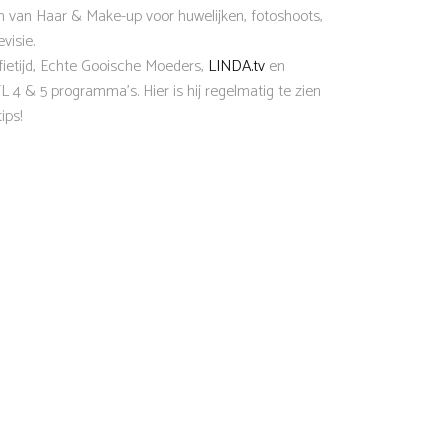
len van Haar & Make-up voor huwelijken, fotoshoots,
visie.
fietijd, Echte Gooische Moeders,
LINDA.tv
en
 4 & 5 programma’s. Hier is hij regelmatig te zien
ips!