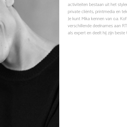
activiteiten bestaan uit het sty
private cliënts, printmedia en tele
Je kunt Mika kennen van o.a. Kof
verschillende deelnames aan RTL
als expert en deelt hij zijn beste t