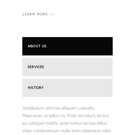
LEARN MORE
ABOUT US
SERVICES
HISTORY
Vestibulum ultricies aliquam convallis.
Maecenas ut tellus mi. Proin tincidunt, lectus
eu volutpat mattis, ante metus lacinia tellus,
vitae condimentum nulla enim bibendum nibh.