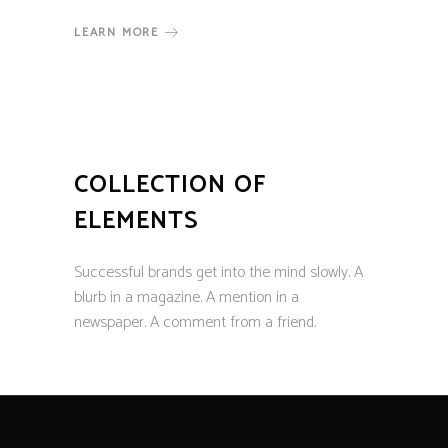
LEARN MORE
COLLECTION OF
ELEMENTS
Successful brands get into the mind slowly. A
blurb in a magazine. A mention in a
newspaper. A comment from a friend.