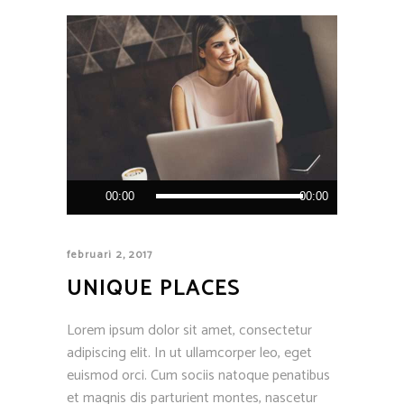
Audiospeler
00:00
00:00
februari 2, 2017
UNIQUE PLACES
Lorem ipsum dolor sit amet, consectetur
adipiscing elit. In ut ullamcorper leo, eget
euismod orci. Cum sociis natoque penatibus
et magnis dis parturient montes, nascetur