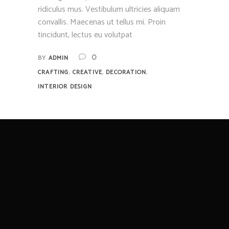
ridiculus mus. Vestibulum ultricies aliquam
convallis. Maecenas ut tellus mi. Proin
tincidunt, lectus eu volutpat
0
BY
ADMIN
,
,
,
CRAFTING
CREATIVE
DECORATION
INTERIOR DESIGN