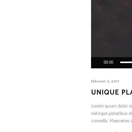
Audiospeler
00:00
februari 2, 2017
UNIQUE PL
Lorem ipsum dolor sit
natoque penatibus et
convallis. Maecenas u