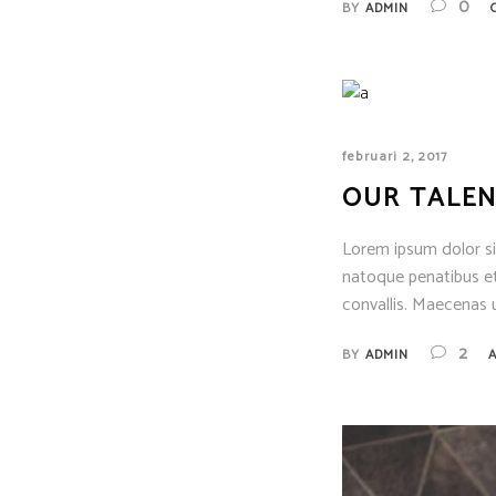
0
BY
ADMIN
februari 2, 2017
OUR TALEN
Lorem ipsum dolor sit
natoque penatibus et
convallis. Maecenas u
2
BY
ADMIN
A