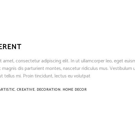
FERENT
 amet, consectetur adipiscing elit. In ut ullamcorper leo, eget euis
 magnis dis parturient montes, nascetur ridiculus mus. Vestibulum u
t tellus mi. Proin tincidunt, lectus eu volutpat
,
,
,
ARTISTIC
CREATIVE
DECORATION
HOME DECOR