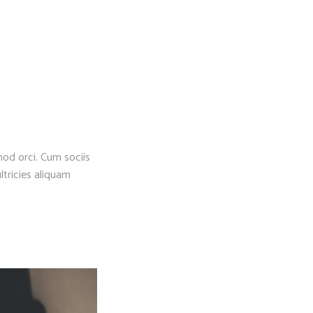
verlagen.
mod orci. Cum sociis
ltricies aliquam