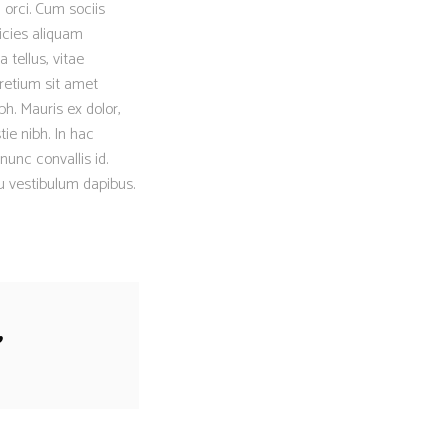
 orci. Cum sociis
icies aliquam
 tellus, vitae
retium sit amet
h. Mauris ex dolor,
tie nibh. In hac
nunc convallis id.
eu vestibulum dapibus.
”