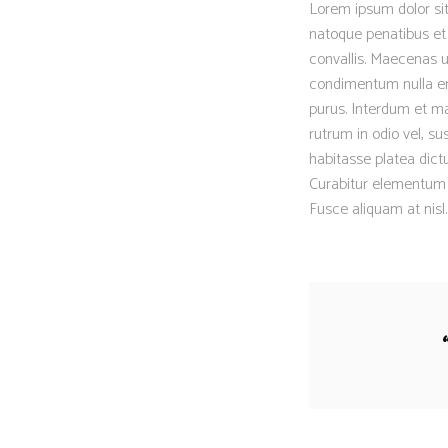
Lorem ipsum dolor sit
natoque penatibus et 
convallis. Maecenas ut
condimentum nulla eni
purus. Interdum et ma
rutrum in odio vel, su
habitasse platea dictu
Curabitur elementum er
Fusce aliquam at nisl.