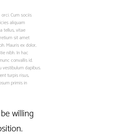
 orci. Cum sociis
icies aliquam
 tellus, vitae
retium sit amet
h. Mauris ex dolor,
tie nibh. In hac
nunc convallis id.
eu vestibulum dapibus.
nt turpis risus,
psum primis in
be willing
sition.