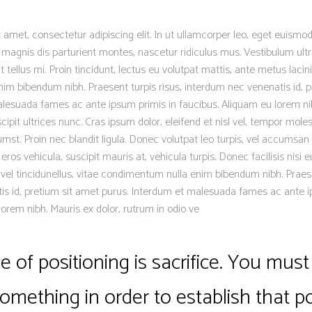
 amet, consectetur adipiscing elit. In ut ullamcorper leo, eget euismod
magnis dis parturient montes, nascetur ridiculus mus. Vestibulum ultr
 tellus mi. Proin tincidunt, lectus eu volutpat mattis, ante metus lacinia
m bibendum nibh. Praesent turpis risus, interdum nec venenatis id, p
lesuada fames ac ante ipsum primis in faucibus. Aliquam eu lorem nib
scipit ultrices nunc. Cras ipsum dolor, eleifend et nisl vel, tempor moles
mst. Proin nec blandit ligula. Donec volutpat leo turpis, vel accumsan 
os vehicula, suscipit mauris at, vehicula turpis. Donec facilisis nisi 
 vel tincidunellus, vitae condimentum nulla enim bibendum nibh. Praese
is id, pretium sit amet purus. Interdum et malesuada fames ac ante i
lorem nibh. Mauris ex dolor, rutrum in odio ve
 of positioning is sacrifice. You must 
something in order to establish that po