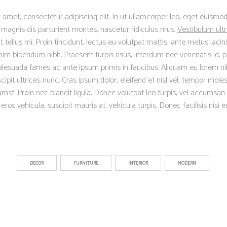
 amet, consectetur adipiscing elit. In ut ullamcorper leo, eget euismod
magnis dis parturient montes, nascetur ridiculus mus.
Vestibulum ultr
ellus mi. Proin tincidunt, lectus eu volutpat mattis, ante metus lacinia
m bibendum nibh. Praesent turpis risus, interdum nec venenatis id, p
lesuada fames ac ante ipsum primis in faucibus. Aliquam eu lorem nib
scipit ultrices nunc. Cras ipsum dolor, eleifend et nisl vel, tempor moles
mst. Proin nec blandit ligula. Donec volutpat leo turpis, vel accumsan 
os vehicula, suscipit mauris at, vehicula turpis. Donec facilisis nisi 
DECOR
FURNITURE
INTERIOR
MODERN