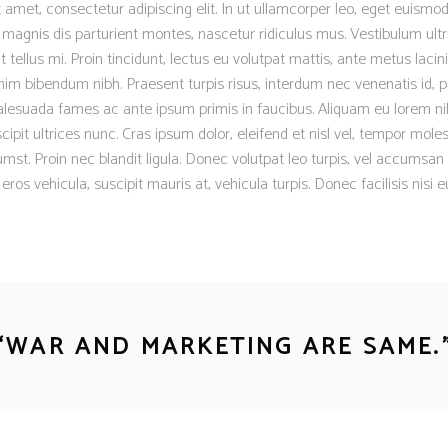
 amet, consectetur adipiscing elit. In ut ullamcorper leo, eget euismod
magnis dis parturient montes, nascetur ridiculus mus. Vestibulum ultr
 tellus mi. Proin tincidunt, lectus eu volutpat mattis, ante metus lacinia
m bibendum nibh. Praesent turpis risus, interdum nec venenatis id, p
lesuada fames ac ante ipsum primis in faucibus. Aliquam eu lorem nib
scipit ultrices nunc. Cras ipsum dolor, eleifend et nisl vel, tempor moles
mst. Proin nec blandit ligula. Donec volutpat leo turpis, vel accumsan 
os vehicula, suscipit mauris at, vehicula turpis. Donec facilisis nisi 
“
WAR AND MARKETING ARE SAME.