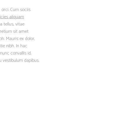
 orci. Cum sociis
icies aliquam
 tellus, vitae
retium sit amet
h. Mauris ex dolor,
tie nibh. In hac
nunc convallis id.
eu vestibulum dapibus.