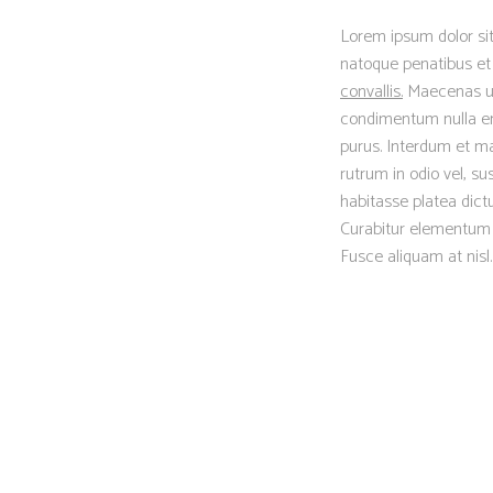
Lorem ipsum dolor sit
natoque penatibus et 
convallis.
Maecenas ut t
condimentum nulla eni
purus. Interdum et ma
rutrum in odio vel, su
habitasse platea dictu
Curabitur elementum er
Fusce aliquam at nisl.