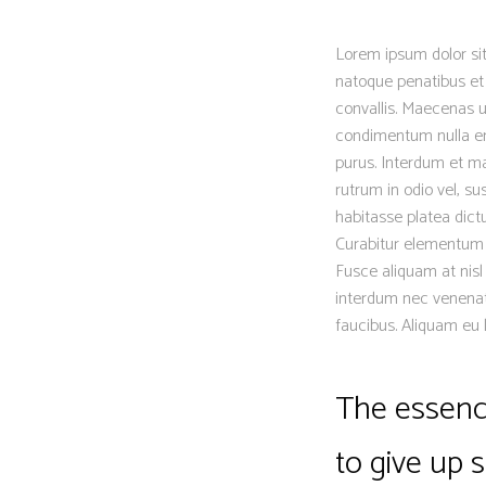
Lorem ipsum dolor sit
natoque penatibus et 
convallis. Maecenas ut
condimentum nulla eni
purus. Interdum et ma
rutrum in odio vel, su
habitasse platea dictu
Curabitur elementum er
Fusce aliquam at nisl
interdum nec venenat
faucibus. Aliquam eu 
The essence
to give up 