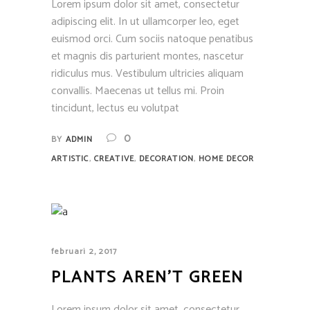
Lorem ipsum dolor sit amet, consectetur
adipiscing elit. In ut ullamcorper leo, eget
euismod orci. Cum sociis natoque penatibus
et magnis dis parturient montes, nascetur
ridiculus mus. Vestibulum ultricies aliquam
convallis. Maecenas ut tellus mi. Proin
tincidunt, lectus eu volutpat
0
BY
ADMIN
,
,
,
ARTISTIC
CREATIVE
DECORATION
HOME DECOR
februari 2, 2017
PLANTS AREN’T GREEN
Lorem ipsum dolor sit amet, consectetur