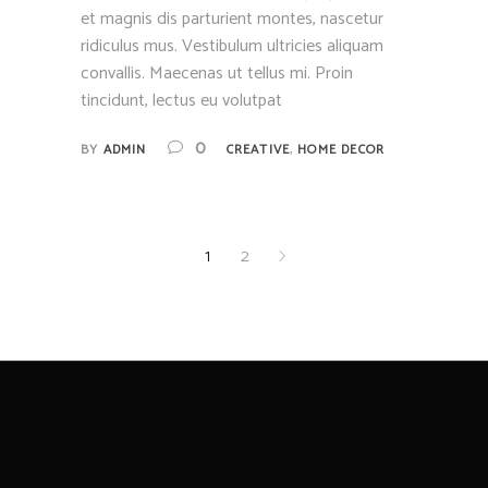
et magnis dis parturient montes, nascetur
ridiculus mus. Vestibulum ultricies aliquam
convallis. Maecenas ut tellus mi. Proin
tincidunt, lectus eu volutpat
,
0
BY
ADMIN
CREATIVE
HOME DECOR
1
2