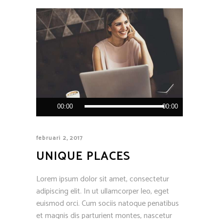
Audiospeler
00:00
00:00
februari 2, 2017
UNIQUE PLACES
Lorem ipsum dolor sit amet, consectetur
adipiscing elit. In ut ullamcorper leo, eget
euismod orci. Cum sociis natoque penatibus
et magnis dis parturient montes, nascetur