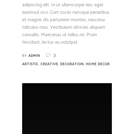
adipiscing elit. In ut ullamcorper leo, eget
euismod orci. Cum sociis natoque penatibus
et magnis dis parturient montes, nascetur
ridiculus mus. Vestibulum ultricies aliquam
convallis. Maecenas ut tellus mi. Proin
tincidunt, lectus eu volutpat
3
BY
ADMIN
,
,
,
ARTISTIC
CREATIVE
DECORATION
HOME DECOR