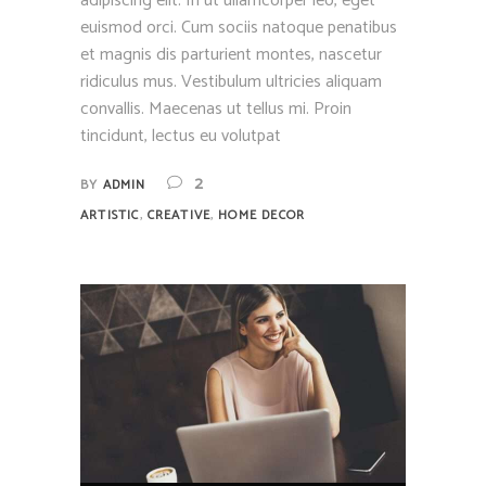
adipiscing elit. In ut ullamcorper leo, eget
euismod orci. Cum sociis natoque penatibus
et magnis dis parturient montes, nascetur
ridiculus mus. Vestibulum ultricies aliquam
convallis. Maecenas ut tellus mi. Proin
tincidunt, lectus eu volutpat
2
BY
ADMIN
,
,
ARTISTIC
CREATIVE
HOME DECOR