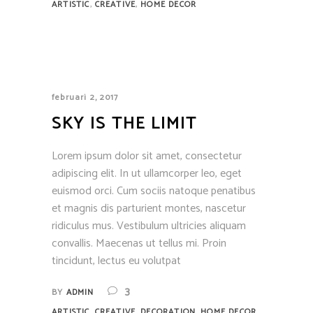
,
,
ARTISTIC
CREATIVE
HOME DECOR
februari 2, 2017
SKY IS THE LIMIT
Lorem ipsum dolor sit amet, consectetur
adipiscing elit. In ut ullamcorper leo, eget
euismod orci. Cum sociis natoque penatibus
et magnis dis parturient montes, nascetur
ridiculus mus. Vestibulum ultricies aliquam
convallis. Maecenas ut tellus mi. Proin
tincidunt, lectus eu volutpat
3
BY
ADMIN
,
,
,
ARTISTIC
CREATIVE
DECORATION
HOME DECOR