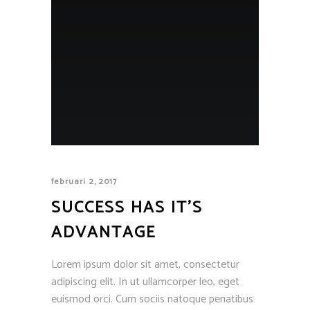
februari 2, 2017
SUCCESS HAS IT’S
ADVANTAGE
Lorem ipsum dolor sit amet, consectetur
adipiscing elit. In ut ullamcorper leo, eget
euismod orci. Cum sociis natoque penatibus